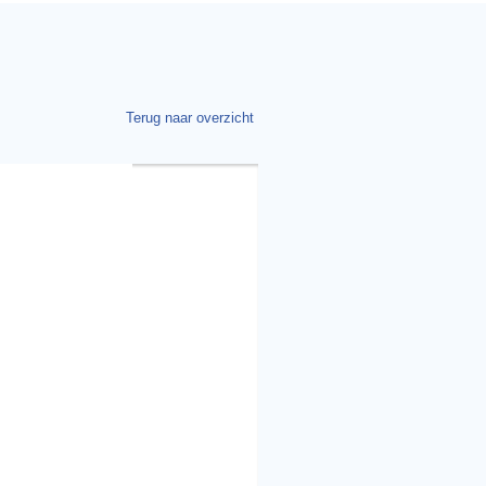
Terug naar overzicht