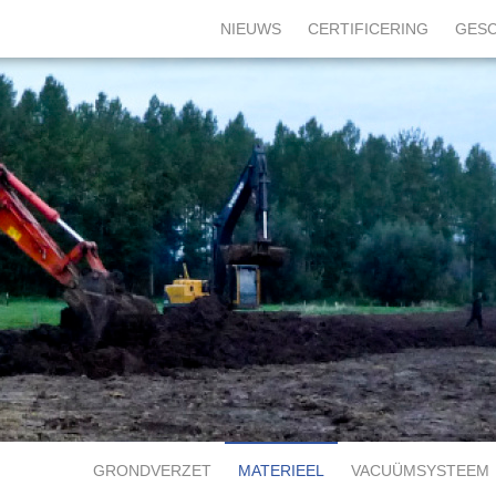
NIEUWS
CERTIFICERING
GESC
GRONDVERZET
MATERIEEL
VACUÜMSYSTEEM